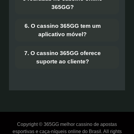
365GG?
6. O cassino 365GG tem um
aplicativo móvel?
7. O cassino 365GG oferece
suporte ao cliente?
Copyright © 365GG melhor cassino de apostas
esportivas e caça-níqueis online do Brasil. All rights