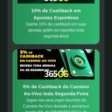
10% de Cashback em
Apostas Esportivas
Ganhe 10% de cashback em suas
apostas grátis em esportes toda
segunda-feira!
5% de Cashback do Cassino
Ao-Vivo toda Segunda-Feira
Jogue nos seus jogos favoritos do
Cassino Ao-Vivo durante a semana e