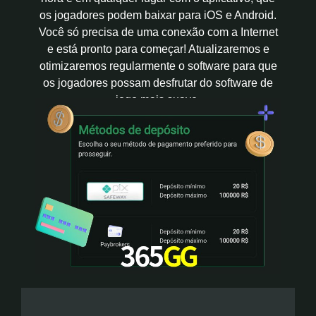
os jogadores podem baixar para iOS e Android.
Você só precisa de uma conexão com a Internet
e está pronto para começar! Atualizaremos e
otimizaremos regularmente o software para que
os jogadores possam desfrutar do software de
jogo mais suave.