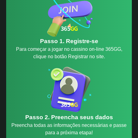
Passo 1. Registre-se
Para começar a jogar no cassino on-line 365GG,
clique no botão Registrar no site.
Passo 2. Preencha seus dados
Preencha todas as informações necessárias e passe
para a próxima etapa!