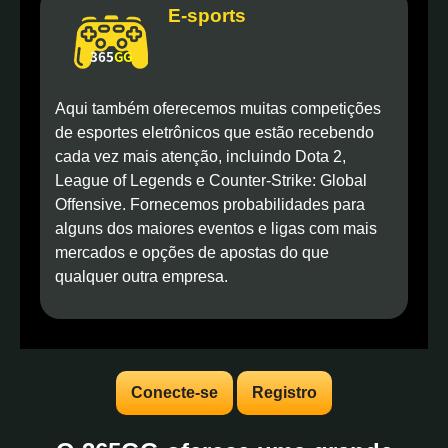
E-sports
Aqui também oferecemos muitas competições
de esportes eletrônicos que estão recebendo
cada vez mais atenção, incluindo Dota 2,
League of Legends e Counter-Strike: Global
Offensive. Fornecemos probabilidades para
alguns dos maiores eventos e ligas com mais
mercados e opções de apostas do que
qualquer outra empresa.
Conecte-se
Registro