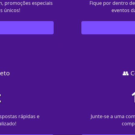
m, promoções especiais
Fique por dentro d
s únicos!
eventos d
reto
👥 
t
espostas rápidas e
Junte-se a uma com
lizado!
compa