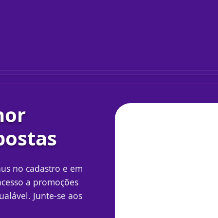
hor
postas
us no cadastro e em
acesso a promoções
ualável. Junte-se aos