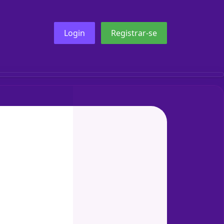
Login
Registrar-se