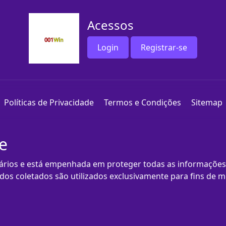
Acessos
Login
Registrar-se
Políticas de Privacidade
Termos e Condições
Sitemap
de
uários e está empenhada em proteger todas as informações
os coletados são utilizados exclusivamente para fins de m