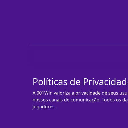
Políticas de Privacida
A 001Win valoriza a privacidade de seus us
nossos canais de comunicação. Todos os dad
jogadores.