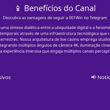
📱 Benefícios do Canal
Descubra as vantagens de seguir a 001Win no Telegram
uma síntese dialética entre a ubiquidade digital e a fenomen
temporais através de uma infraestrutura tecnológica que re
errestres. Nossa arquitetura de live casino emprega studi
tegrando múltiplos ângulos de câmera 4K, iluminação cine
ma experiência imersiva que engaja múltiplos canais percep
sivos
📢 Notí