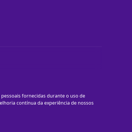
 pessoais fornecidas durante o uso de
elhoria contínua da experiência de nossos