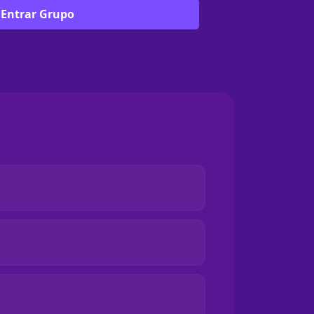
Entrar Grupo