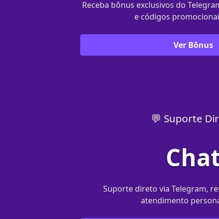
Receba bônus exclusivos do Telegra
e códigos promocionai
Ver Bônus
💬 Suporte Di
Cha
Suporte direto via Telegram, r
atendimento persona