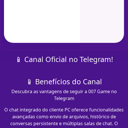
📱 Canal Oficial no Telegram!
📱 Benefícios do Canal
Descubra as vantagens de seguir a 007 Game no
Telegram
O chat integrado do cliente PC oferece funcionalidades
avançadas como envio de arquivos, histórico de
conversas persistente e múltiplas salas de chat. O