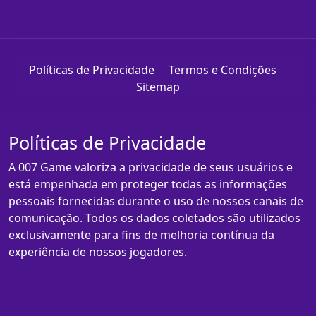
Políticas de Privacidade
Termos e Condições
Sitemap
Políticas de Privacidade
A 007 Game valoriza a privacidade de seus usuários e
está empenhada em proteger todas as informações
pessoais fornecidas durante o uso de nossos canais de
comunicação. Todos os dados coletados são utilizados
exclusivamente para fins de melhoria contínua da
experiência de nossos jogadores.