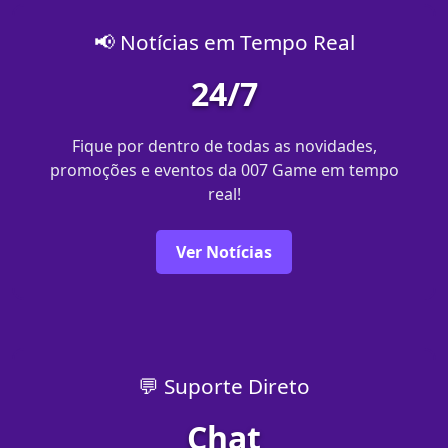
📢 Notícias em Tempo Real
24/7
Fique por dentro de todas as novidades,
promoções e eventos da 007 Game em tempo
real!
Ver Notícias
💬 Suporte Direto
Chat