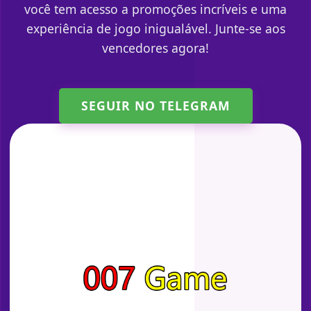
você tem acesso a promoções incríveis e uma
experiência de jogo inigualável. Junte-se aos
vencedores agora!
SEGUIR NO TELEGRAM