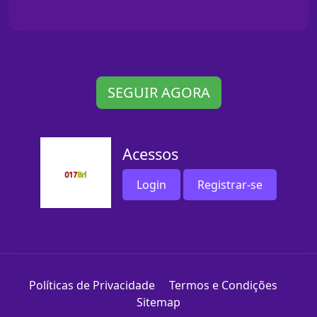
SEGUIR AGORA
Acessos
Login
Registrar-se
Políticas de Privacidade
Termos e Condições
Sitemap