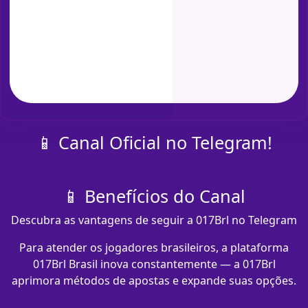
📱 Canal Oficial no Telegram!
📱 Benefícios do Canal
Descubra as vantagens de seguir a 017Brl no Telegram
Para atender os jogadores brasileiros, a plataforma
017Brl Brasil inova constantemente — a 017Brl
aprimora métodos de apostas e expande suas opções.