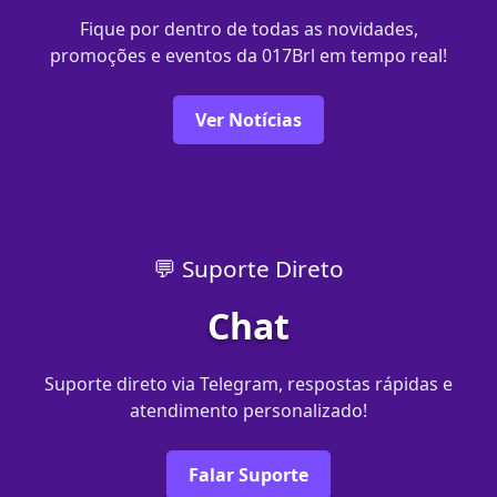
Fique por dentro de todas as novidades,
promoções e eventos da 017Brl em tempo real!
Ver Notícias
💬 Suporte Direto
Chat
Suporte direto via Telegram, respostas rápidas e
atendimento personalizado!
Falar Suporte