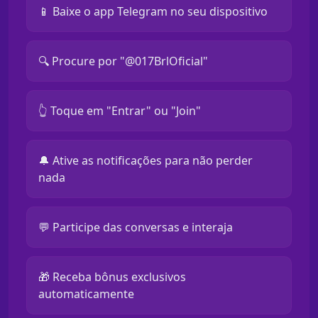
📱 Baixe o app Telegram no seu dispositivo
🔍 Procure por "@017BrlOficial"
👆 Toque em "Entrar" ou "Join"
🔔 Ative as notificações para não perder
nada
💬 Participe das conversas e interaja
🎁 Receba bônus exclusivos
automaticamente