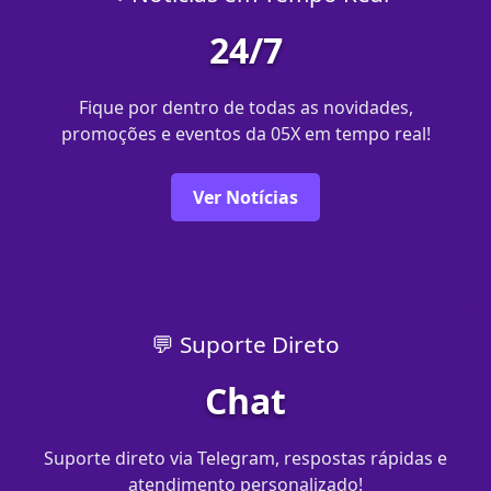
24/7
Fique por dentro de todas as novidades,
promoções e eventos da 05X em tempo real!
Ver Notícias
💬 Suporte Direto
Chat
Suporte direto via Telegram, respostas rápidas e
atendimento personalizado!