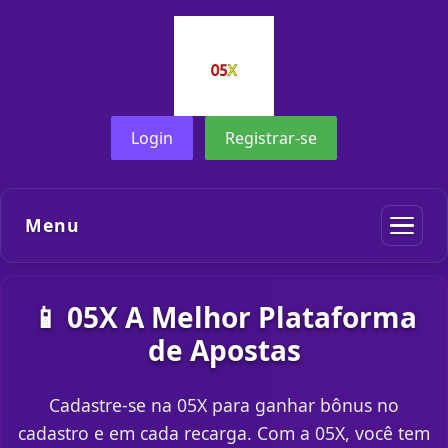
Login
Registrar-se
Menu
📱 05X A Melhor Plataforma
de Apostas
Cadastre-se na 05X para ganhar bônus no
cadastro e em cada recarga. Com a 05X, você tem