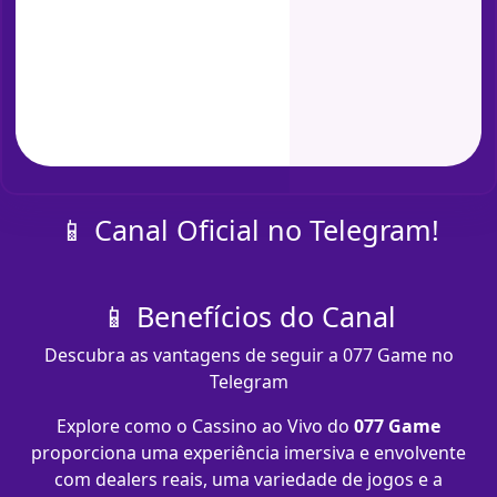
📱 Canal Oficial no Telegram!
📱 Benefícios do Canal
Descubra as vantagens de seguir a 077 Game no
Telegram
Explore como o Cassino ao Vivo do
077 Game
proporciona uma experiência imersiva e envolvente
com dealers reais, uma variedade de jogos e a