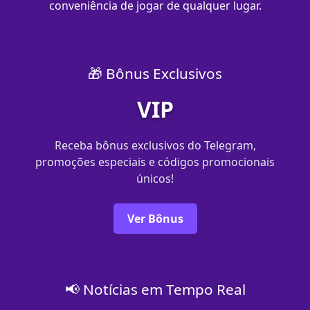
conveniência de jogar de qualquer lugar.
🎁 Bônus Exclusivos
VIP
Receba bônus exclusivos do Telegram,
promoções especiais e códigos promocionais
únicos!
Ver Bônus
📢 Notícias em Tempo Real