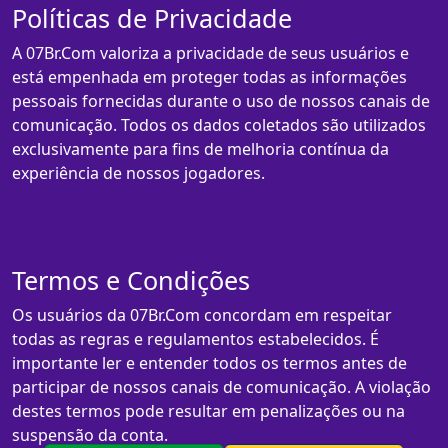
Políticas de Privacidade
A 07Br.Com valoriza a privacidade de seus usuários e
está empenhada em proteger todas as informações
pessoais fornecidas durante o uso de nossos canais de
comunicação. Todos os dados coletados são utilizados
exclusivamente para fins de melhoria contínua da
experiência de nossos jogadores.
Termos e Condições
Os usuários da 07Br.Com concordam em respeitar
todas as regras e regulamentos estabelecidos. É
importante ler e entender todos os termos antes de
participar de nossos canais de comunicação. A violação
destes termos pode resultar em penalizações ou na
suspensão da conta.