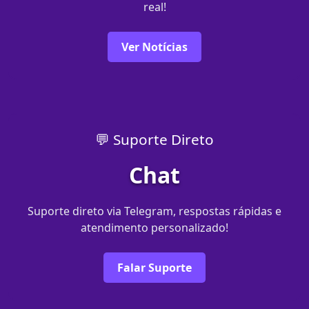
real!
Ver Notícias
💬 Suporte Direto
Chat
Suporte direto via Telegram, respostas rápidas e
atendimento personalizado!
Falar Suporte