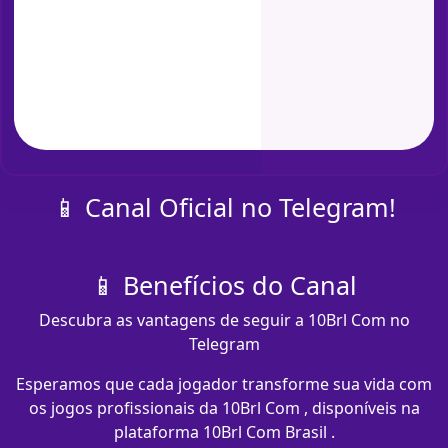
📱 Canal Oficial no Telegram!
📱 Benefícios do Canal
Descubra as vantagens de seguir a 10Brl Com no
Telegram
Esperamos que cada jogador transforme sua vida com
os jogos profissionais da 10Brl Com , disponíveis na
plataforma 10Brl Com Brasil .