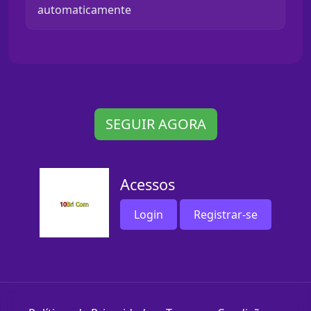
automaticamente
SEGUIR AGORA
Acessos
Login
Registrar-se