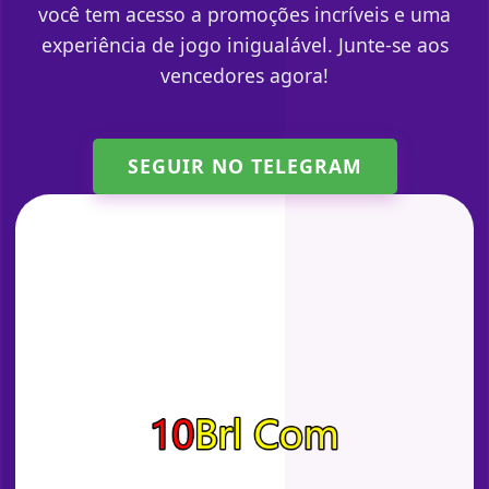
você tem acesso a promoções incríveis e uma
experiência de jogo inigualável. Junte-se aos
vencedores agora!
SEGUIR NO TELEGRAM