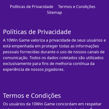
Políticas de Privacidade
Termos e Condições
Sitemap
Políticas de Privacidade
A 10Win Game valoriza a privacidade de seus usuários e
está empenhada em proteger todas as informações
pessoais fornecidas durante o uso de nossos canais de
comunicação. Todos os dados coletados são utilizados
exclusivamente para fins de melhoria contínua da
experiência de nossos jogadores.
Termos e Condições
Os usuários da 10Win Game concordam em respeitar