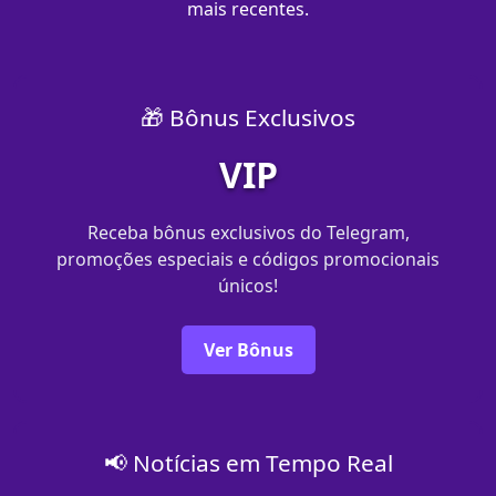
mais recentes.
🎁 Bônus Exclusivos
VIP
Receba bônus exclusivos do Telegram,
promoções especiais e códigos promocionais
únicos!
Ver Bônus
📢 Notícias em Tempo Real