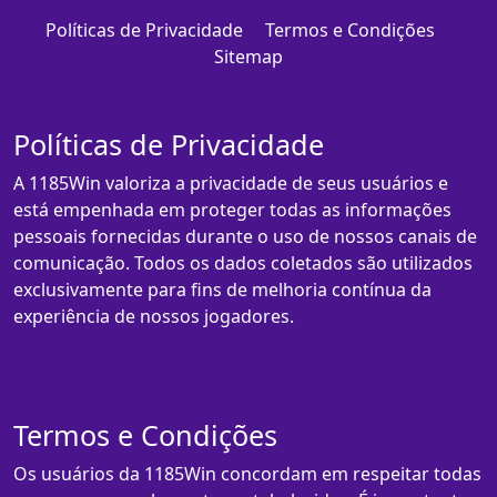
Políticas de Privacidade
Termos e Condições
Sitemap
Políticas de Privacidade
A 1185Win valoriza a privacidade de seus usuários e
está empenhada em proteger todas as informações
pessoais fornecidas durante o uso de nossos canais de
comunicação. Todos os dados coletados são utilizados
exclusivamente para fins de melhoria contínua da
experiência de nossos jogadores.
Termos e Condições
Os usuários da 1185Win concordam em respeitar todas