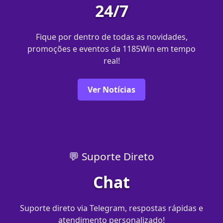
24/7
Fique por dentro de todas as novidades,
promoções e eventos da 1185Win em tempo
real!
Ver Notícias
💬 Suporte Direto
Chat
Suporte direto via Telegram, respostas rápidas e
atendimento personalizado!