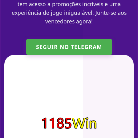
tem acesso a promoções incríveis e uma
experiência de jogo inigualável. Junte-se aos
vencedores agora!
SEGUIR NO TELEGRAM