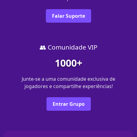
Falar Suporte
👥 Comunidade VIP
1000+
Junte-se a uma comunidade exclusiva de
jogadores e compartilhe experiências!
Entrar Grupo