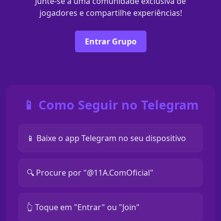
Junte-se a uma comunidade exclusiva de
jogadores e compartilhe experiências!
Entrar Grupo
📱 Como Seguir no Telegram
📱 Baixe o app Telegram no seu dispositivo
🔍 Procure por "@11A.ComOficial"
👆 Toque em "Entrar" ou "Join"