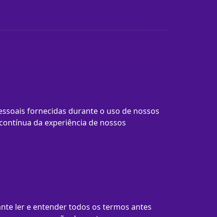
essoais fornecidas durante o uso de nossos
 contínua da experiência de nossos
nte ler e entender todos os termos antes