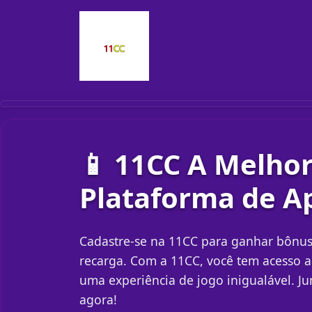
📱 11CC A Melho
Plataforma de A
Cadastre-se na 11CC para ganhar bônus
recarga. Com a 11CC, você tem acesso a
uma experiência de jogo inigualável. J
agora!