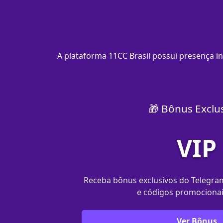
A plataforma 11CC Brasil possui presença i
🎁 Bônus Exclu
VIP
Receba bônus exclusivos do Telegra
e códigos promocionai
Ver Bônus