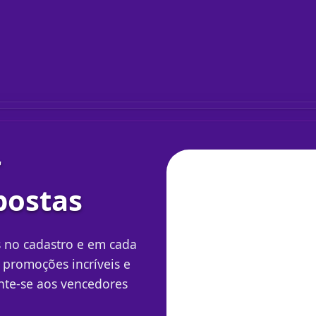
r
postas
 no cadastro e em cada
 promoções incríveis e
unte-se aos vencedores