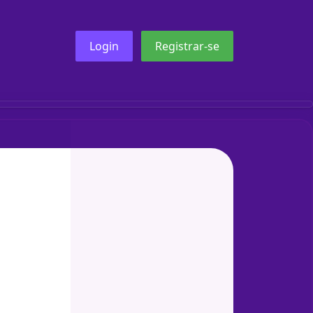
Login
Registrar-se