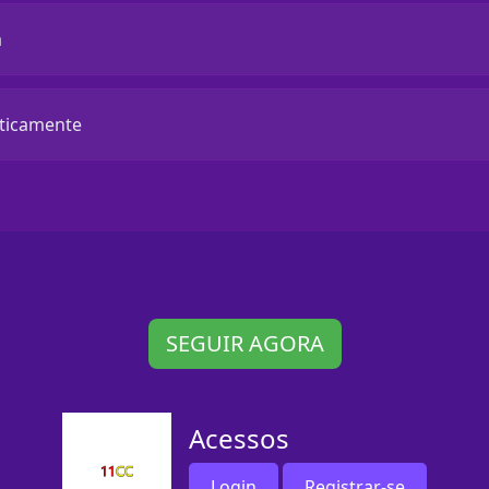
a
aticamente
SEGUIR AGORA
Acessos
Login
Registrar-se