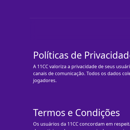
Políticas de Privacida
A 11CC valoriza a privacidade de seus usuá
canais de comunicação. Todos os dados cole
jogadores.
Termos e Condições
Os usuários da 11CC concordam em respeitar