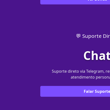
💬 Suporte Di
Cha
Suporte direto via Telegram, r
atendimento persona
Falar Suport