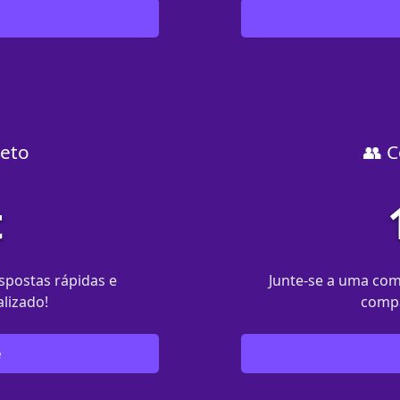
reto
👥 
t
espostas rápidas e
Junte-se a uma com
lizado!
compa
e