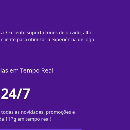
 O cliente suporta fones de ouvido, alto-
liente para otimizar a experiência de jogo.
cias em Tempo Real
24/7
e todas as novidades, promoções e
da 11Pg em tempo real!