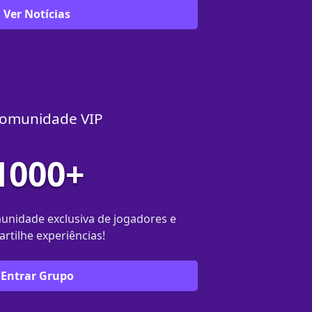
Ver Notícias
Comunidade VIP
1000+
unidade exclusiva de jogadores e
rtilhe experiências!
Entrar Grupo