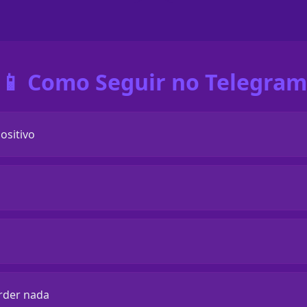
📱 Como Seguir no Telegram
ositivo
erder nada