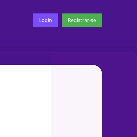
Login
Registrar-se