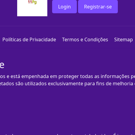
Login
Registrar-se
Políticas de Privacidade
Termos e Condições
Sitemap
de
rios e está empenhada em proteger todas as informações p
tados são utilizados exclusivamente para fins de melhoria