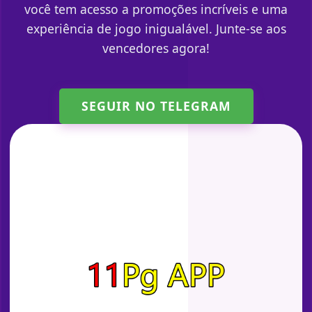
você tem acesso a promoções incríveis e uma
experiência de jogo inigualável. Junte-se aos
vencedores agora!
SEGUIR NO TELEGRAM