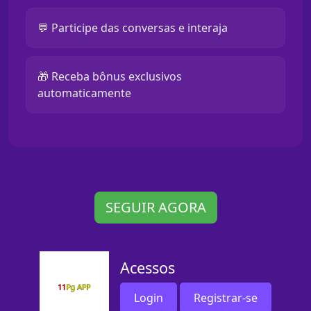
💬 Participe das conversas e interaja
🎁 Receba bônus exclusivos
automaticamente
SEGUIR AGORA
Acessos
Login
Registrar-se