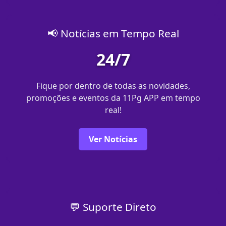
📢 Notícias em Tempo Real
24/7
Fique por dentro de todas as novidades,
promoções e eventos da 11Pg APP em tempo
real!
Ver Notícias
💬 Suporte Direto