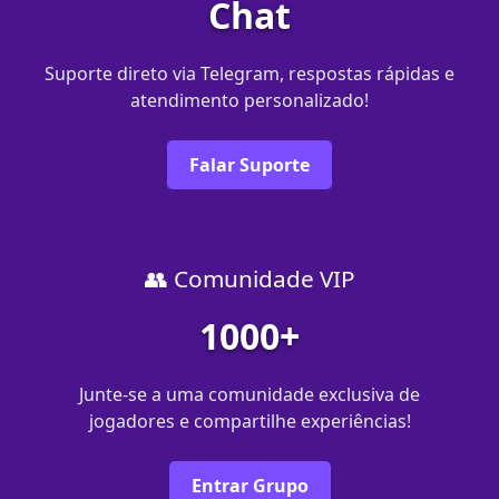
Chat
Suporte direto via Telegram, respostas rápidas e
atendimento personalizado!
Falar Suporte
👥 Comunidade VIP
1000+
Junte-se a uma comunidade exclusiva de
jogadores e compartilhe experiências!
Entrar Grupo