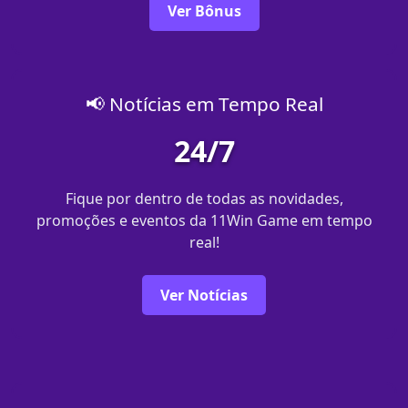
Ver Bônus
📢 Notícias em Tempo Real
24/7
Fique por dentro de todas as novidades,
promoções e eventos da 11Win Game em tempo
real!
Ver Notícias