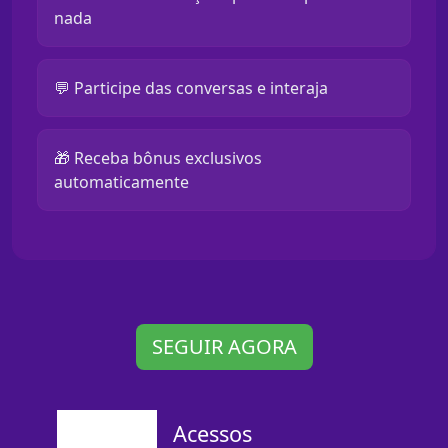
nada
💬 Participe das conversas e interaja
🎁 Receba bônus exclusivos
automaticamente
SEGUIR AGORA
Acessos