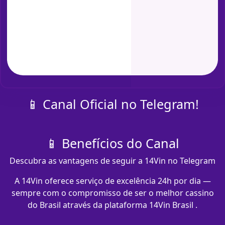
📱 Canal Oficial no Telegram!
📱 Benefícios do Canal
Descubra as vantagens de seguir a 14Vin no Telegram
A 14Vin oferece serviço de excelência 24h por dia —
sempre com o compromisso de ser o melhor cassino
do Brasil através da plataforma 14Vin Brasil .