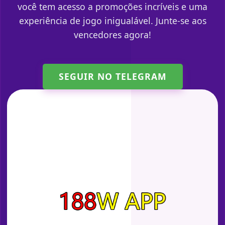
você tem acesso a promoções incríveis e uma
experiência de jogo inigualável. Junte-se aos
vencedores agora!
SEGUIR NO TELEGRAM