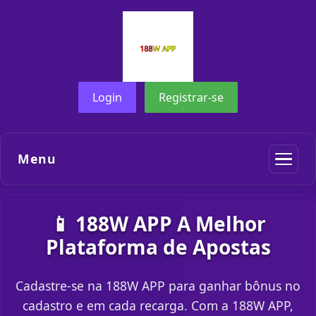
Login
Registrar-se
Menu
📱 188W APP A Melhor
Plataforma de Apostas
Cadastre-se na 188W APP para ganhar bônus no
cadastro e em cada recarga. Com a 188W APP,