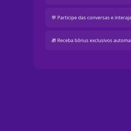
💬 Participe das conversas e interaj
🎁 Receba bônus exclusivos autom