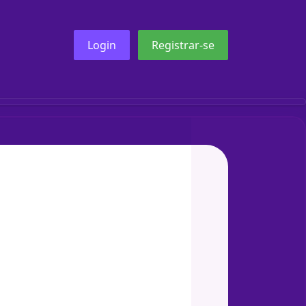
Login
Registrar-se