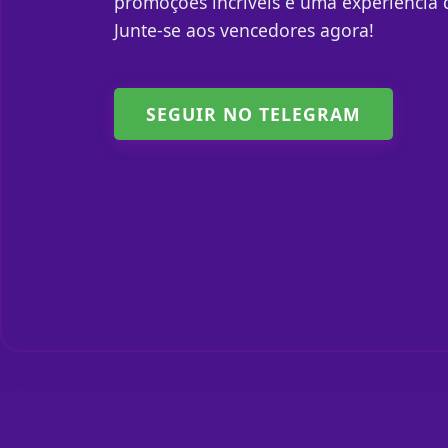
promoções incríveis e uma experiência d
Junte-se aos vencedores agora!
SEGUIR NO TELEGRAM