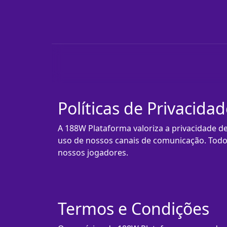
Políticas de Privacida
A 188W Plataforma valoriza a privacidade 
uso de nossos canais de comunicação. Todos
nossos jogadores.
Termos e Condições