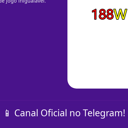
e jogo inigualável.
📱 Canal Oficial no Telegram!