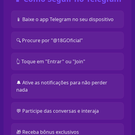
📱 Baixe o app Telegram no seu dispositivo
🔍 Procure por "@18GOficial"
👆 Toque em "Entrar" ou "Join"
🔔 Ative as notificações para não perder
nada
💬 Participe das conversas e interaja
🎁 Receba bônus exclusivos