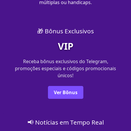
múltiplas ou handicaps.
🎁 Bônus Exclusivos
VIP
Receba bônus exclusivos do Telegram,
promoções especiais e códigos promocionais
únicos!
Ver Bônus
📢 Notícias em Tempo Real