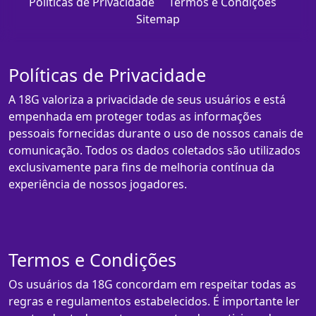
Políticas de Privacidade
Termos e Condições
Sitemap
Políticas de Privacidade
A 18G valoriza a privacidade de seus usuários e está
empenhada em proteger todas as informações
pessoais fornecidas durante o uso de nossos canais de
comunicação. Todos os dados coletados são utilizados
exclusivamente para fins de melhoria contínua da
experiência de nossos jogadores.
Termos e Condições
Os usuários da 18G concordam em respeitar todas as
regras e regulamentos estabelecidos. É importante ler