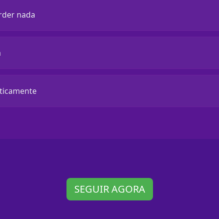
erder nada
a
aticamente
SEGUIR AGORA