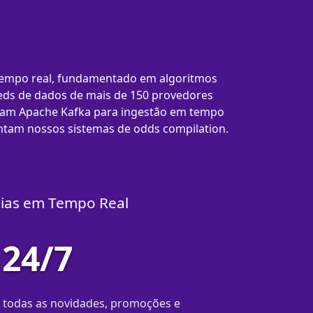
tempo real, fundamentado em algoritmos
feeds de dados de mais de 150 provedores
ilizam Apache Kafka para ingestão em tempo
entam nossos sistemas de odds compilation.
cias em Tempo Real
24/7
e todas as novidades, promoções e