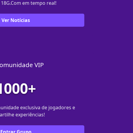
 18G.Com em tempo real!
Ver Notícias
Comunidade VIP
1000+
unidade exclusiva de jogadores e
rtilhe experiências!
Entrar Grupo