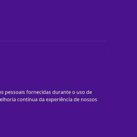
s pessoais fornecidas durante o uso de
elhoria contínua da experiência de nossos