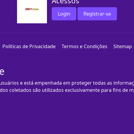
Acessos
Login
Registrar-se
Políticas de Privacidade
Termos e Condições
Sitemap
de
s usuários e está empenhada em proteger todas as informaç
os coletados são utilizados exclusivamente para fins de m