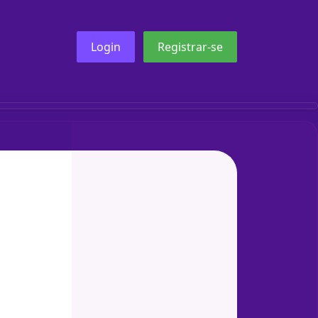
Login
Registrar-se