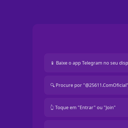
📱 Baixe o app Telegram no seu disp
🔍 Procure por "@25611.ComOficial
👆 Toque em "Entrar" ou "Join"