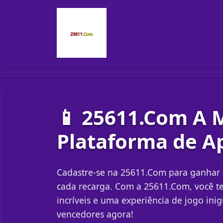
📱 25611.Com A 
Plataforma de A
Cadastre-se na 25611.Com para ganhar
cada recarga. Com a 25611.Com, você 
incríveis e uma experiência de jogo inig
vencedores agora!