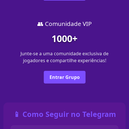
👥 Comunidade VIP
1000+
Junte-se a uma comunidade exclusiva de
jogadores e compartilhe experiências!
Entrar Grupo
📱 Como Seguir no Telegram