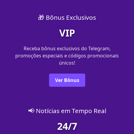
🎁 Bônus Exclusivos
VIP
Receba bônus exclusivos do Telegram,
promoções especiais e códigos promocionais
únicos!
Ver Bônus
📢 Notícias em Tempo Real
24/7