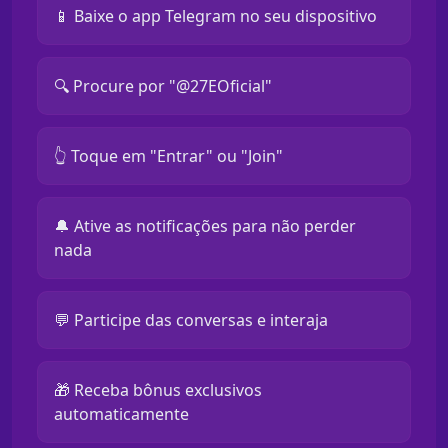
📱 Baixe o app Telegram no seu dispositivo
🔍 Procure por "@27EOficial"
👆 Toque em "Entrar" ou "Join"
🔔 Ative as notificações para não perder
nada
💬 Participe das conversas e interaja
🎁 Receba bônus exclusivos
automaticamente