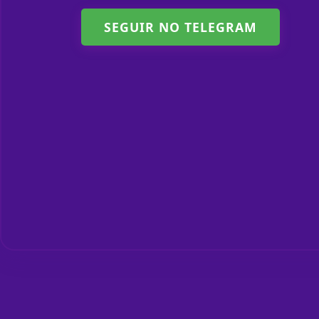
SEGUIR NO TELEGRAM