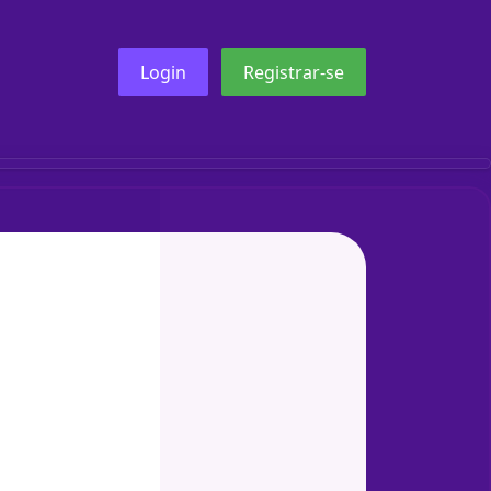
Login
Registrar-se