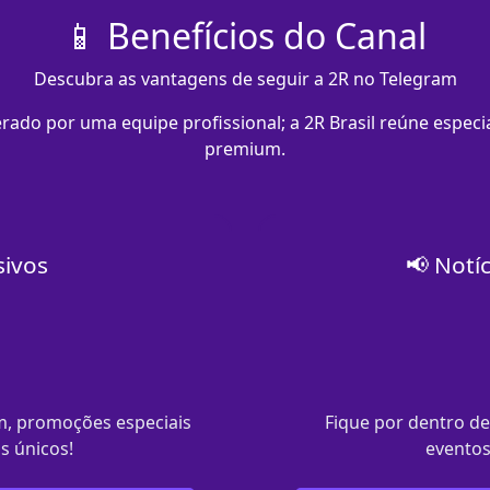
📱 Benefícios do Canal
Descubra as vantagens de seguir a 2R no Telegram
rado por uma equipe profissional; a 2R Brasil reúne especia
premium.
sivos
📢 Notí
m, promoções especiais
Fique por dentro d
s únicos!
eventos