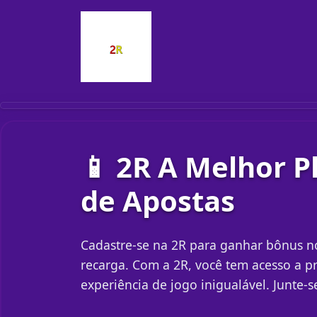
📱 2R A Melhor 
de Apostas
Cadastre-se na 2R para ganhar bônus n
recarga. Com a 2R, você tem acesso a p
experiência de jogo inigualável. Junte-