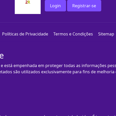
Login
Registrar-se
Políticas de Privacidade
Termos e Condições
Sitemap
de
os e está empenhada em proteger todas as informações pes
tados são utilizados exclusivamente para fins de melhoria