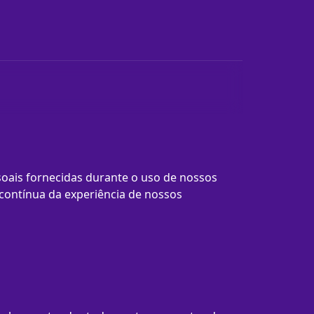
soais fornecidas durante o uso de nossos
 contínua da experiência de nossos