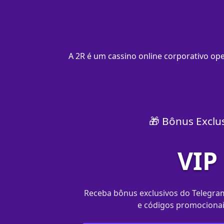
A 2R é um cassino online corporativo ope
🎁 Bônus Exclu
VIP
Receba bônus exclusivos do Telegra
e códigos promocionai