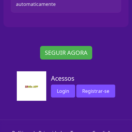
automaticamente
SEGUIR AGORA
Acessos
Login
Registrar-se