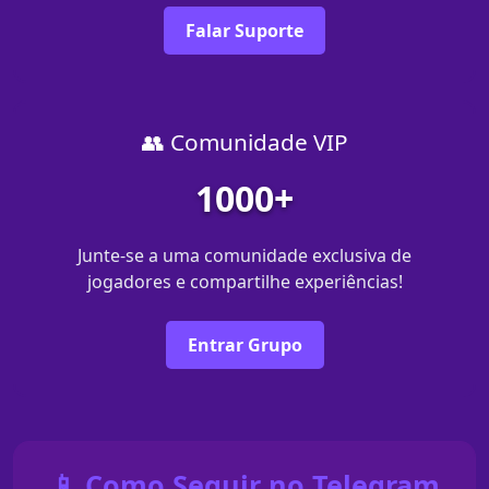
Falar Suporte
👥 Comunidade VIP
1000+
Junte-se a uma comunidade exclusiva de
jogadores e compartilhe experiências!
Entrar Grupo
📱 Como Seguir no Telegram