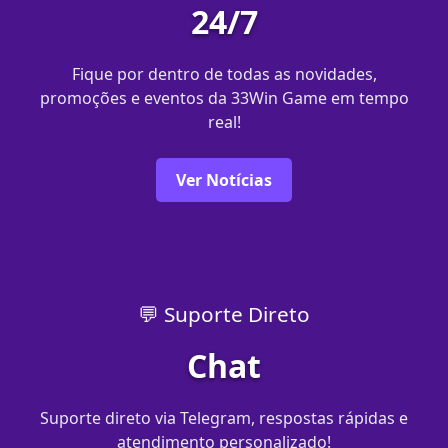
24/7
Fique por dentro de todas as novidades,
promoções e eventos da 33Win Game em tempo
real!
Ver Notícias
💬 Suporte Direto
Chat
Suporte direto via Telegram, respostas rápidas e
atendimento personalizado!