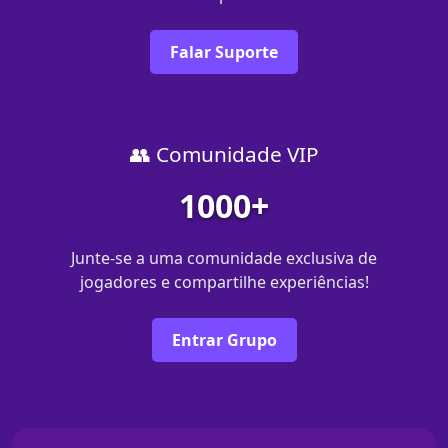
Falar Suporte
👥 Comunidade VIP
1000+
Junte-se a uma comunidade exclusiva de
jogadores e compartilhe experiências!
Entrar Grupo