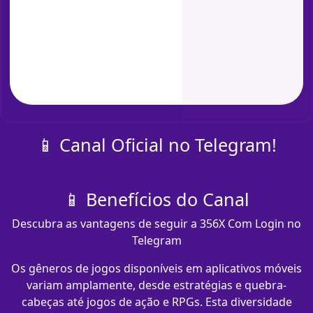
📱 Canal Oficial no Telegram!
📱 Benefícios do Canal
Descubra as vantagens de seguir a 356X Com Login no
Telegram
Os gêneros de jogos disponíveis em aplicativos móveis
variam amplamente, desde estratégias e quebra-
cabeças até jogos de ação e RPGs. Esta diversidade