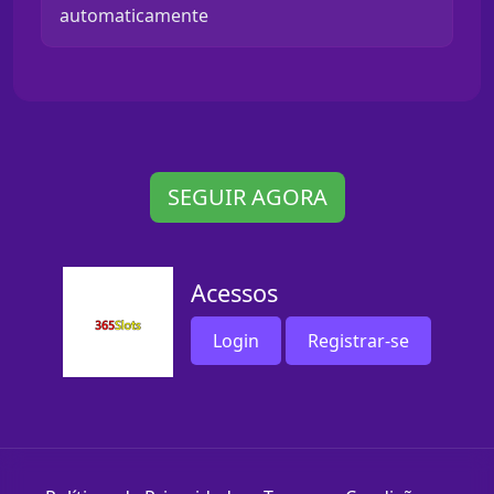
automaticamente
SEGUIR AGORA
Acessos
Login
Registrar-se