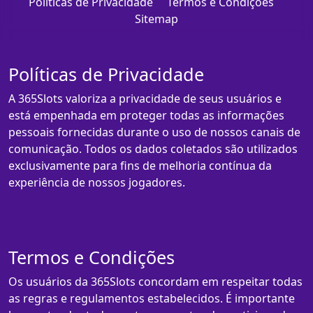
Políticas de Privacidade
Termos e Condições
Sitemap
Políticas de Privacidade
A 365Slots valoriza a privacidade de seus usuários e
está empenhada em proteger todas as informações
pessoais fornecidas durante o uso de nossos canais de
comunicação. Todos os dados coletados são utilizados
exclusivamente para fins de melhoria contínua da
experiência de nossos jogadores.
Termos e Condições
Os usuários da 365Slots concordam em respeitar todas
as regras e regulamentos estabelecidos. É importante