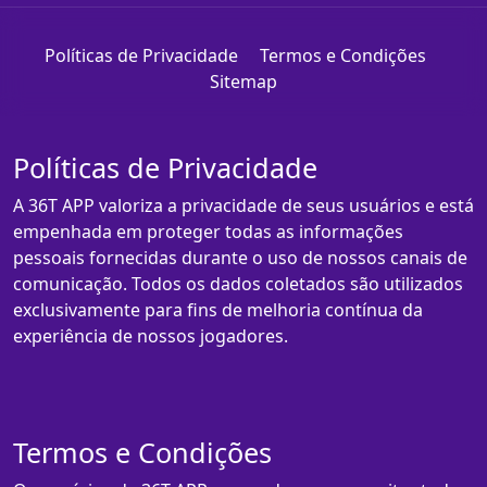
Políticas de Privacidade
Termos e Condições
Sitemap
Políticas de Privacidade
A 36T APP valoriza a privacidade de seus usuários e está
empenhada em proteger todas as informações
pessoais fornecidas durante o uso de nossos canais de
comunicação. Todos os dados coletados são utilizados
exclusivamente para fins de melhoria contínua da
experiência de nossos jogadores.
Termos e Condições