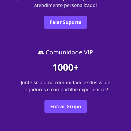
atendimento personalizado!
Falar Suporte
👥 Comunidade VIP
1000+
Junte-se a uma comunidade exclusiva de
jogadores e compartilhe experiências!
Entrar Grupo