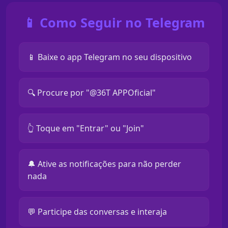
📱 Como Seguir no Telegram
📱 Baixe o app Telegram no seu dispositivo
🔍 Procure por "@36T APPOficial"
👆 Toque em "Entrar" ou "Join"
🔔 Ative as notificações para não perder
nada
💬 Participe das conversas e interaja