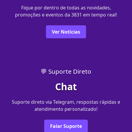
Fique por dentro de todas as novidades,
promoções e eventos da 3831 em tempo real!
Ver Notícias
💬 Suporte Direto
Chat
Suporte direto via Telegram, respostas rápidas e
atendimento personalizado!
Falar Suporte