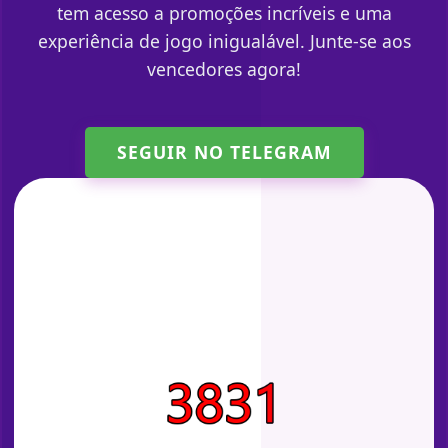
tem acesso a promoções incríveis e uma
experiência de jogo inigualável. Junte-se aos
vencedores agora!
SEGUIR NO TELEGRAM