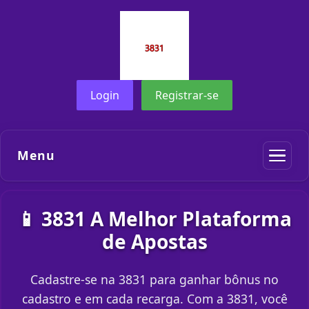
Login
Registrar-se
Menu
📱 3831 A Melhor Plataforma
de Apostas
Cadastre-se na 3831 para ganhar bônus no
cadastro e em cada recarga. Com a 3831, você