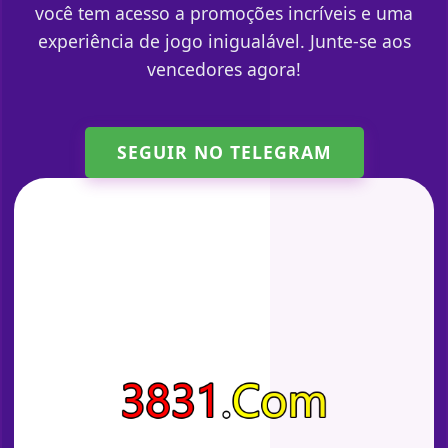
você tem acesso a promoções incríveis e uma
experiência de jogo inigualável. Junte-se aos
vencedores agora!
SEGUIR NO TELEGRAM