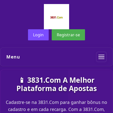
Login
Registrar-se
Menu
📱 3831.Com A Melhor
Plataforma de Apostas
Cadastre-se na 3831.Com para ganhar bônus no
cadastro e em cada recarga. Com a 3831.Com,