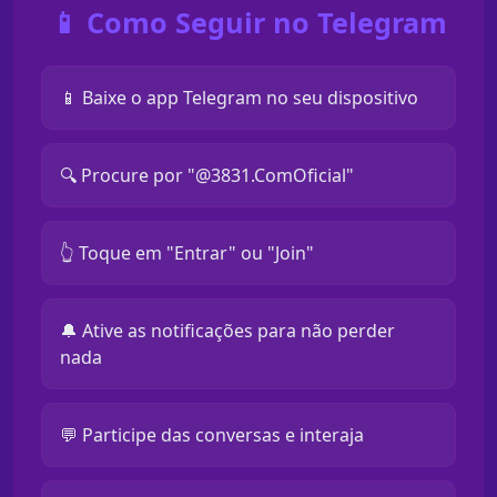
📱 Como Seguir no Telegram
📱 Baixe o app Telegram no seu dispositivo
🔍 Procure por "@3831.ComOficial"
👆 Toque em "Entrar" ou "Join"
🔔 Ative as notificações para não perder
nada
💬 Participe das conversas e interaja