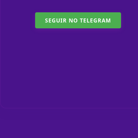
SEGUIR NO TELEGRAM