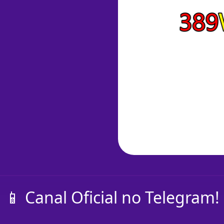
📱 Canal Oficial no Telegram!