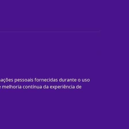
mações pessoais fornecidas durante o uso
e melhoria contínua da experiência de