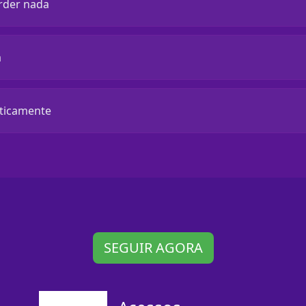
erder nada
a
aticamente
SEGUIR AGORA