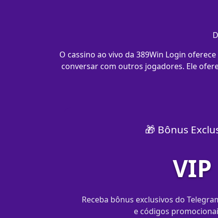
D
O cassino ao vivo da 389Win Login oferece 
conversar com outros jogadores. Ele ofere
🎁 Bônus Exclu
VIP
Receba bônus exclusivos do Telegra
e códigos promocionai