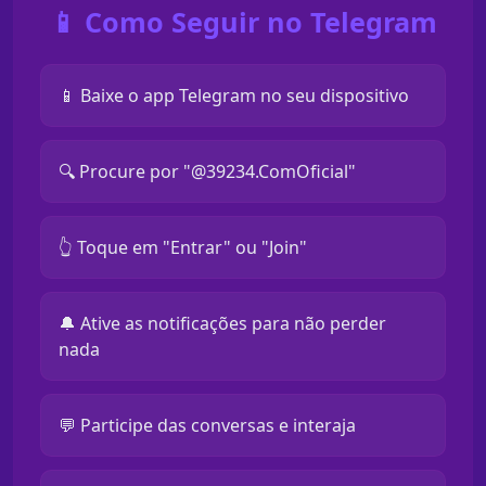
📱 Como Seguir no Telegram
📱 Baixe o app Telegram no seu dispositivo
🔍 Procure por "@39234.ComOficial"
👆 Toque em "Entrar" ou "Join"
🔔 Ative as notificações para não perder
nada
💬 Participe das conversas e interaja