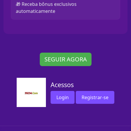
🎁 Receba bônus exclusivos
automaticamente
SEGUIR AGORA
Acessos
Login
Registrar-se