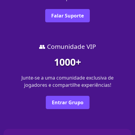
Falar Suporte
👥 Comunidade VIP
1000+
Junte-se a uma comunidade exclusiva de
jogadores e compartilhe experiências!
Entrar Grupo