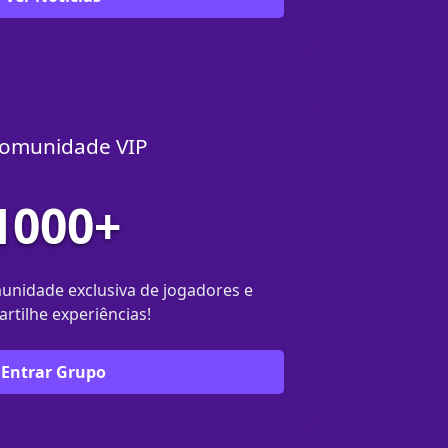
Comunidade VIP
1000+
unidade exclusiva de jogadores e
rtilhe experiências!
Entrar Grupo