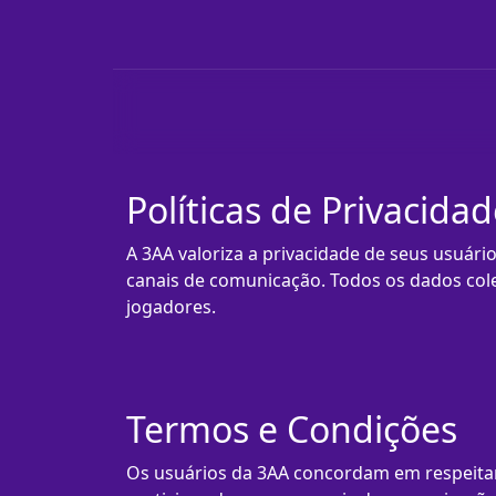
Políticas de Privacida
A 3AA valoriza a privacidade de seus usuár
canais de comunicação. Todos os dados cole
jogadores.
Termos e Condições
Os usuários da 3AA concordam em respeitar 