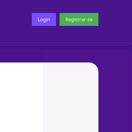
Login
Registrar-se