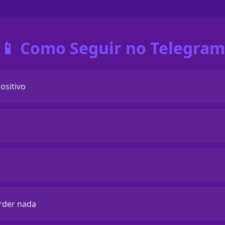
📱 Como Seguir no Telegram
ositivo
erder nada