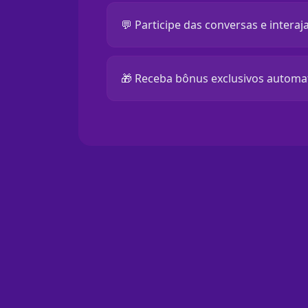
💬 Participe das conversas e interaj
🎁 Receba bônus exclusivos autom