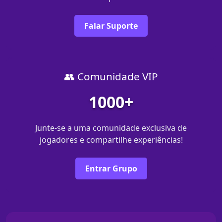
Falar Suporte
👥 Comunidade VIP
1000+
Junte-se a uma comunidade exclusiva de
jogadores e compartilhe experiências!
Entrar Grupo