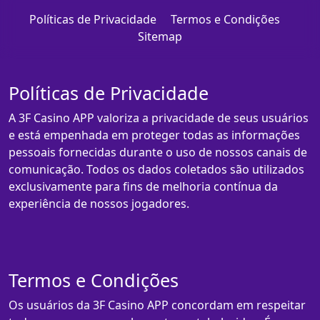
Políticas de Privacidade
Termos e Condições
Sitemap
Políticas de Privacidade
A 3F Casino APP valoriza a privacidade de seus usuários
e está empenhada em proteger todas as informações
pessoais fornecidas durante o uso de nossos canais de
comunicação. Todos os dados coletados são utilizados
exclusivamente para fins de melhoria contínua da
experiência de nossos jogadores.
Termos e Condições
Os usuários da 3F Casino APP concordam em respeitar