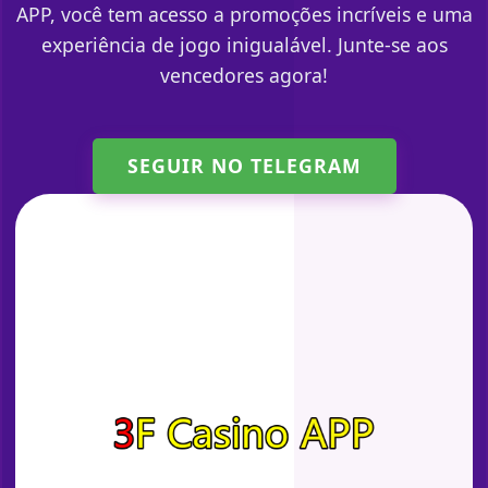
APP, você tem acesso a promoções incríveis e uma
experiência de jogo inigualável. Junte-se aos
vencedores agora!
SEGUIR NO TELEGRAM