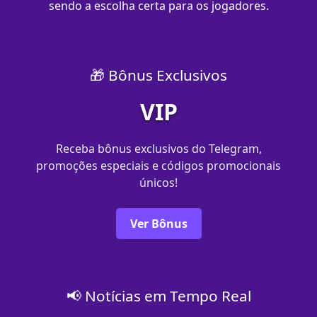
sendo a escolha certa para os jogadores.
🎁 Bônus Exclusivos
VIP
Receba bônus exclusivos do Telegram,
promoções especiais e códigos promocionais
únicos!
Ver Bônus
📢 Notícias em Tempo Real