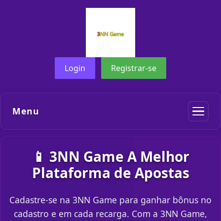
Login
Registrar-se
Menu
📱 3NN Game A Melhor
Plataforma de Apostas
Cadastre-se na 3NN Game para ganhar bônus no
cadastro e em cada recarga. Com a 3NN Game,