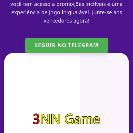
você tem acesso a promoções incríveis e uma
experiência de jogo inigualável. Junte-se aos
vencedores agora!
SEGUIR NO TELEGRAM