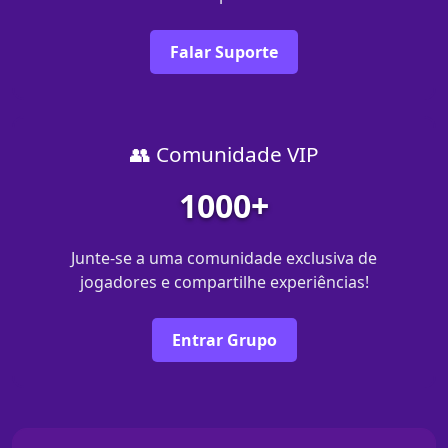
Falar Suporte
👥 Comunidade VIP
1000+
Junte-se a uma comunidade exclusiva de
jogadores e compartilhe experiências!
Entrar Grupo