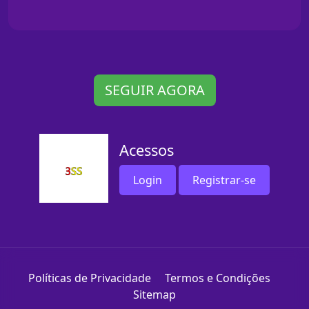
SEGUIR AGORA
Acessos
Login
Registrar-se
Políticas de Privacidade
Termos e Condições
Sitemap