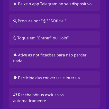
📱 Baixe o app Telegram no seu dispositivo
🔍 Procure por "@3SSOficial"
👆 Toque em "Entrar" ou "Join"
🔔 Ative as notificações para não perder
nada
💬 Participe das conversas e interaja
🎁 Receba bônus exclusivos
automaticamente