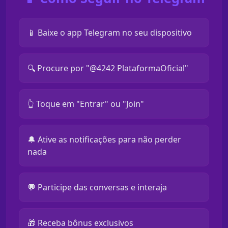
📱 Baixe o app Telegram no seu dispositivo
🔍 Procure por "@4242 PlataformaOficial"
👆 Toque em "Entrar" ou "Join"
🔔 Ative as notificações para não perder
nada
💬 Participe das conversas e interaja
🎁 Receba bônus exclusivos