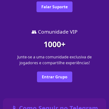
Falar Suporte
👥 Comunidade VIP
1000+
Junte-se a uma comunidade exclusiva de
jogadores e compartilhe experiências!
Entrar Grupo
📱 Como Seguir no Telegram