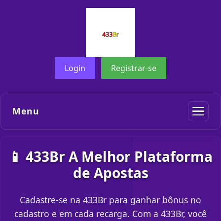
Login
Registrar-se
Menu
📱 433Br A Melhor Plataforma
de Apostas
Cadastre-se na 433Br para ganhar bônus no
cadastro e em cada recarga. Com a 433Br, você