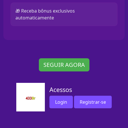
🎁 Receba bônus exclusivos
automaticamente
SEGUIR AGORA
Acessos
Login
Registrar-se