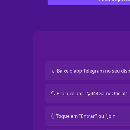
📱 Baixe o app Telegram no seu disp
🔍 Procure por "@444GameOficial"
👆 Toque em "Entrar" ou "Join"