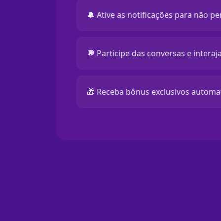
🔔 Ative as notificações para não p
💬 Participe das conversas e interaj
🎁 Receba bônus exclusivos autom