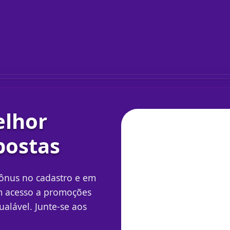
elhor
postas
ônus no cadastro e em
m acesso a promoções
ualável. Junte-se aos