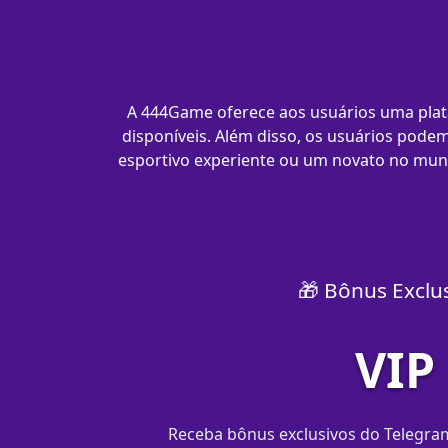
A 444Game oferece aos usuários uma plat
disponíveis. Além disso, os usuários pode
esportivo experiente ou um novato no mundo
🎁 Bônus Exclu
VIP
Receba bônus exclusivos do Telegra