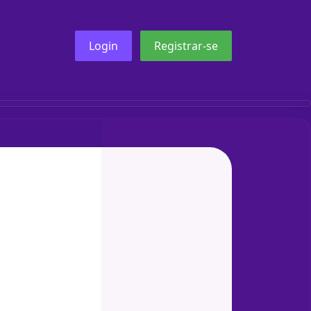
Login
Registrar-se