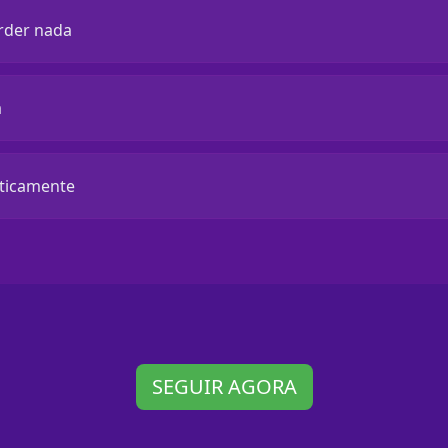
erder nada
a
aticamente
SEGUIR AGORA