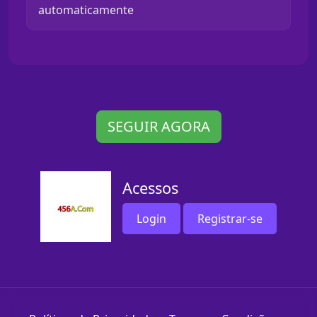
automaticamente
SEGUIR AGORA
Acessos
Login
Registrar-se