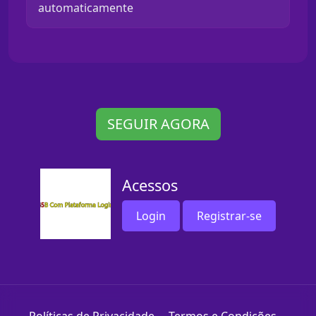
automaticamente
SEGUIR AGORA
Acessos
Login
Registrar-se