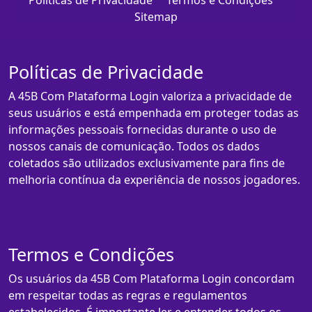
Políticas de Privacidade
Termos e Condições
Sitemap
Políticas de Privacidade
A 45B Com Plataforma Login valoriza a privacidade de
seus usuários e está empenhada em proteger todas as
informações pessoais fornecidas durante o uso de
nossos canais de comunicação. Todos os dados
coletados são utilizados exclusivamente para fins de
melhoria contínua da experiência de nossos jogadores.
Termos e Condições
Os usuários da 45B Com Plataforma Login concordam
em respeitar todas as regras e regulamentos