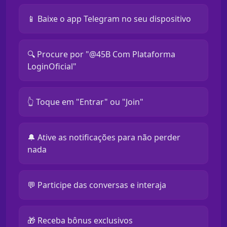
📱 Baixe o app Telegram no seu dispositivo
🔍 Procure por "@45B Com Plataforma
LoginOficial"
👆 Toque em "Entrar" ou "Join"
🔔 Ative as notificações para não perder
nada
💬 Participe das conversas e interaja
🎁 Receba bônus exclusivos