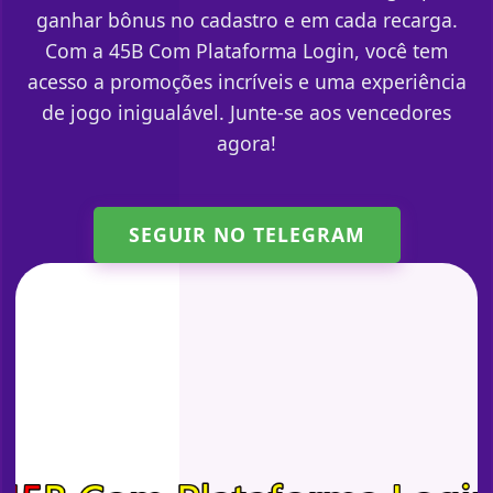
ganhar bônus no cadastro e em cada recarga.
Com a 45B Com Plataforma Login, você tem
acesso a promoções incríveis e uma experiência
de jogo inigualável. Junte-se aos vencedores
agora!
SEGUIR NO TELEGRAM