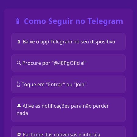
📱 Como Seguir no Telegram
📱 Baixe o app Telegram no seu dispositivo
🔍 Procure por "@48PgOficial"
👆 Toque em "Entrar" ou "Join"
🔔 Ative as notificações para não perder
nada
💬 Participe das conversas e interaja