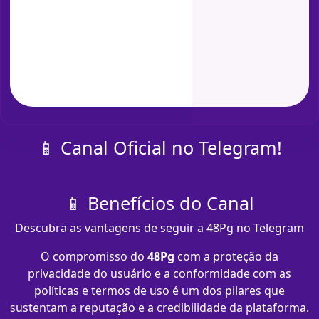
📱 Canal Oficial no Telegram!
📱 Benefícios do Canal
Descubra as vantagens de seguir a 48Pg no Telegram
O compromisso do
48Pg
com a proteção da
privacidade do usuário e a conformidade com as
políticas e termos de uso é um dos pilares que
sustentam a reputação e a credibilidade da plataforma.