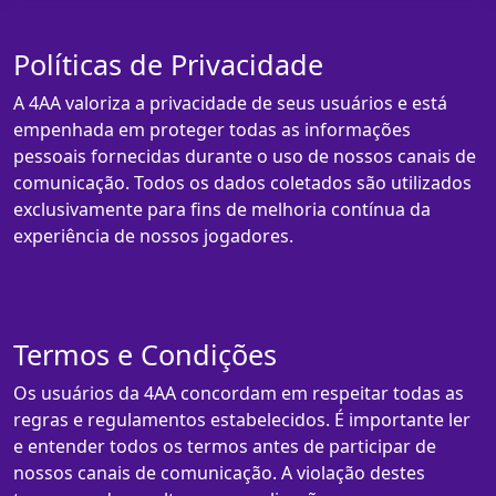
Políticas de Privacidade
A 4AA valoriza a privacidade de seus usuários e está
empenhada em proteger todas as informações
pessoais fornecidas durante o uso de nossos canais de
comunicação. Todos os dados coletados são utilizados
exclusivamente para fins de melhoria contínua da
experiência de nossos jogadores.
Termos e Condições
Os usuários da 4AA concordam em respeitar todas as
regras e regulamentos estabelecidos. É importante ler
e entender todos os termos antes de participar de
nossos canais de comunicação. A violação destes