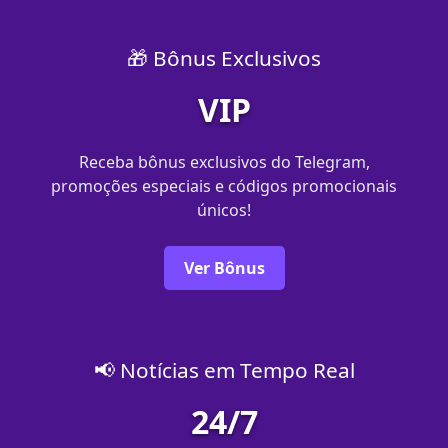
🎁 Bônus Exclusivos
VIP
Receba bônus exclusivos do Telegram,
promoções especiais e códigos promocionais
únicos!
Ver Bônus
📢 Notícias em Tempo Real
24/7