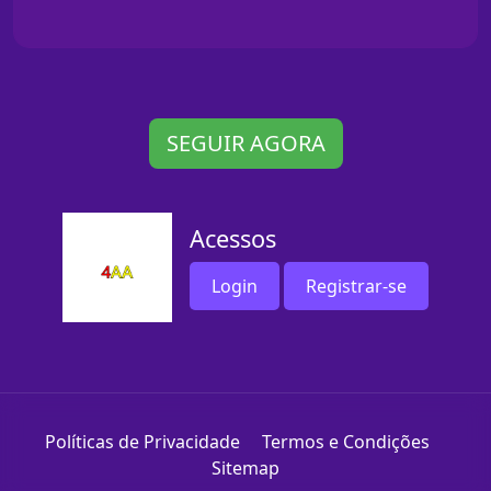
SEGUIR AGORA
Acessos
Login
Registrar-se
Políticas de Privacidade
Termos e Condições
Sitemap