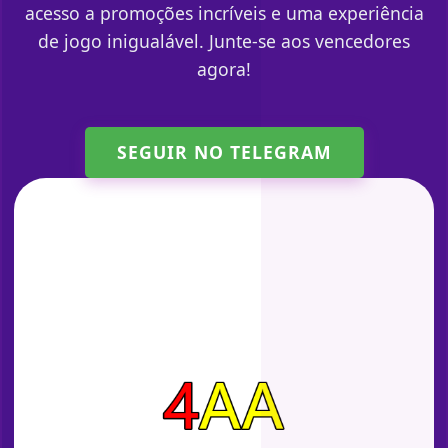
acesso a promoções incríveis e uma experiência
de jogo inigualável. Junte-se aos vencedores
agora!
SEGUIR NO TELEGRAM