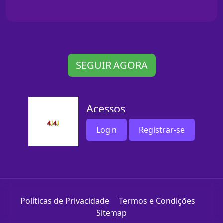
SEGUIR AGORA
Acessos
Login
Registrar-se
Políticas de Privacidade
Termos e Condições
Sitemap