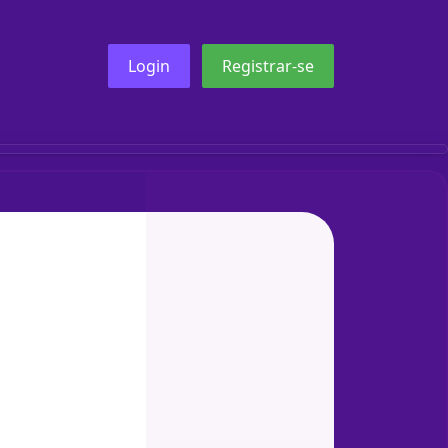
Login
Registrar-se