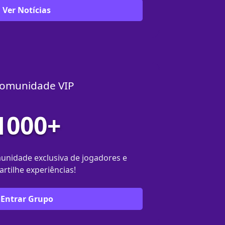
Ver Notícias
Comunidade VIP
1000+
unidade exclusiva de jogadores e
rtilhe experiências!
Entrar Grupo