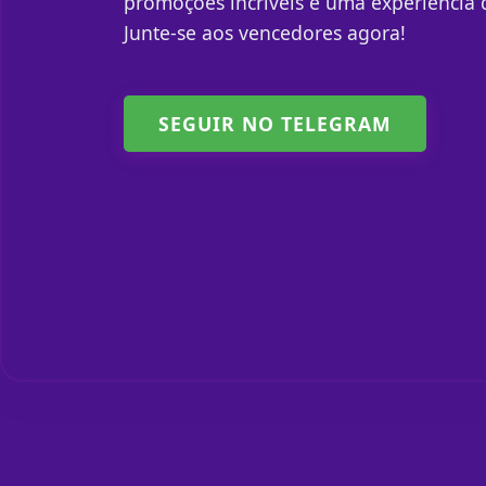
promoções incríveis e uma experiência d
Junte-se aos vencedores agora!
SEGUIR NO TELEGRAM