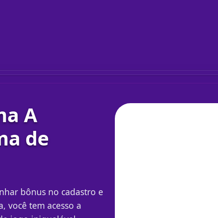
ma A
ma de
anhar bônus no cadastro e
, você tem acesso a