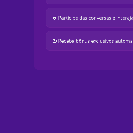
💬 Participe das conversas e interaj
🎁 Receba bônus exclusivos autom