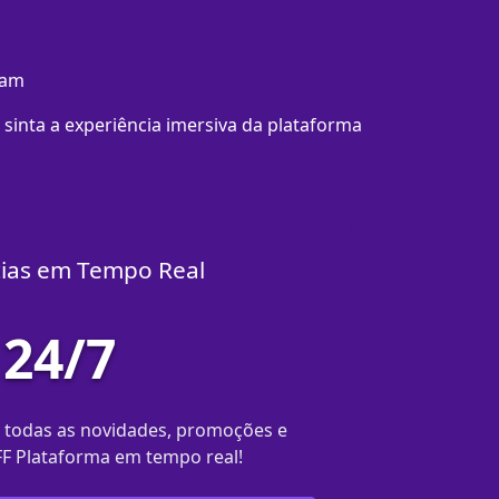
ram
 sinta a experiência imersiva da plataforma
cias em Tempo Real
24/7
e todas as novidades, promoções e
FF Plataforma em tempo real!