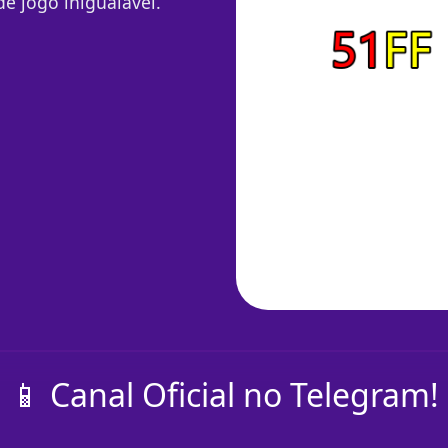
e jogo inigualável.
📱 Canal Oficial no Telegram!