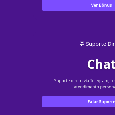
Ver Bônus
💬 Suporte Di
Cha
Suporte direto via Telegram, r
atendimento persona
Falar Suport