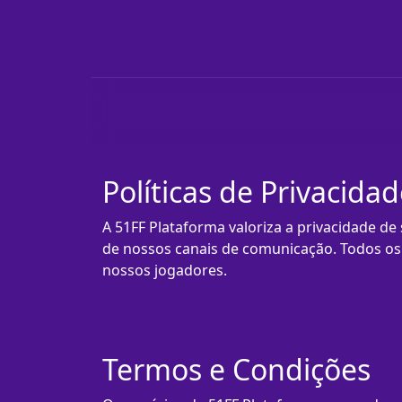
Políticas de Privacida
A 51FF Plataforma valoriza a privacidade d
de nossos canais de comunicação. Todos os 
nossos jogadores.
Termos e Condições