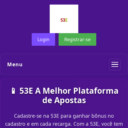
Login
Registrar-se
Menu
📱 53E A Melhor Plataforma
de Apostas
Cadastre-se na 53E para ganhar bônus no
cadastro e em cada recarga. Com a 53E, você tem