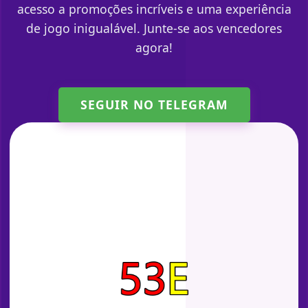
acesso a promoções incríveis e uma experiência
de jogo inigualável. Junte-se aos vencedores
agora!
SEGUIR NO TELEGRAM