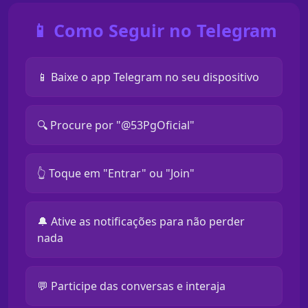
📱 Como Seguir no Telegram
📱 Baixe o app Telegram no seu dispositivo
🔍 Procure por "@53PgOficial"
👆 Toque em "Entrar" ou "Join"
🔔 Ative as notificações para não perder
nada
💬 Participe das conversas e interaja