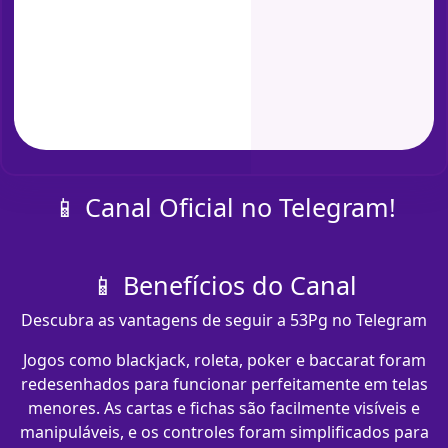
📱 Canal Oficial no Telegram!
📱 Benefícios do Canal
Descubra as vantagens de seguir a 53Pg no Telegram
Jogos como blackjack, roleta, poker e baccarat foram
redesenhados para funcionar perfeitamente em telas
menores. As cartas e fichas são facilmente visíveis e
manipuláveis, e os controles foram simplificados para