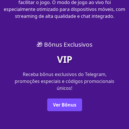
facilitar o jogo. O modo de jogo ao vivo foi
especialmente otimizado para dispositivos móveis, com
streaming de alta qualidade e chat integrado.
🎁 Bônus Exclusivos
VIP
Receba bônus exclusivos do Telegram,
promoções especiais e códigos promocionais
únicos!
Ver Bônus