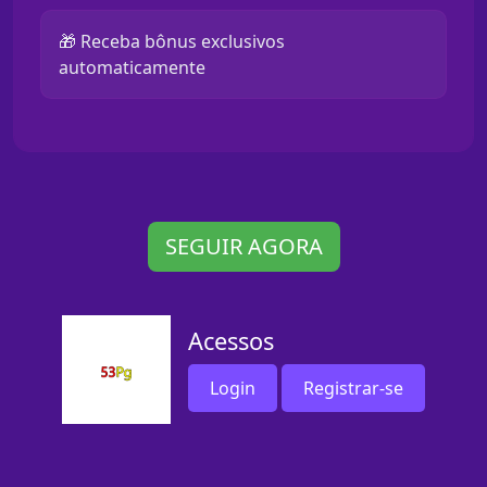
🎁 Receba bônus exclusivos
automaticamente
SEGUIR AGORA
Acessos
Login
Registrar-se