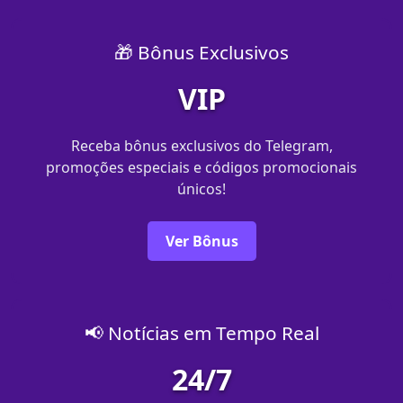
🎁 Bônus Exclusivos
VIP
Receba bônus exclusivos do Telegram,
promoções especiais e códigos promocionais
únicos!
Ver Bônus
📢 Notícias em Tempo Real
24/7