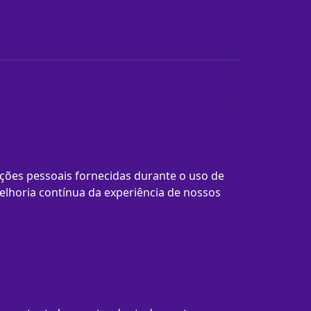
ções pessoais fornecidas durante o uso de
elhoria contínua da experiência de nossos