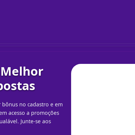
 Melhor
postas
r bônus no cadastro e em
 tem acesso a promoções
ualável. Junte-se aos