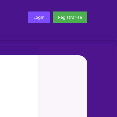
Login
Registrar-se