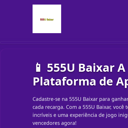
📱 555U Baixar A
Plataforma de A
Cadastre-se na 555U Baixar para ganha
cada recarga. Com a 555U Baixar, você
incríveis e uma experiência de jogo inig
vencedores agora!