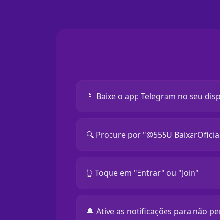
📱 Baixe o app Telegram no seu disp
🔍 Procure por "@555U BaixarOficia
👆 Toque em "Entrar" ou "Join"
🔔 Ative as notificações para não p