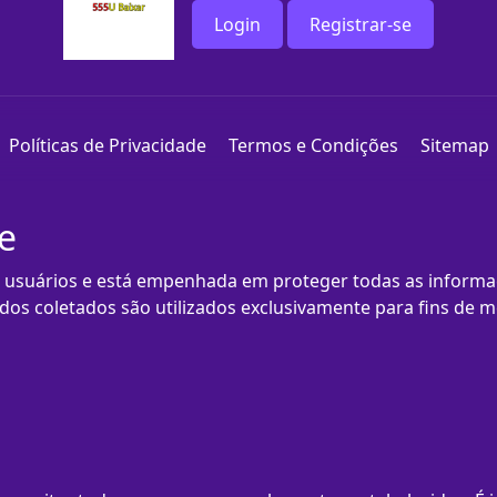
Login
Registrar-se
Políticas de Privacidade
Termos e Condições
Sitemap
de
us usuários e está empenhada em proteger todas as informa
os coletados são utilizados exclusivamente para fins de m