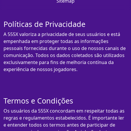
Sitemap
Políticas de Privacidade
A 555X valoriza a privacidade de seus usuários e está
empenhada em proteger todas as informações
pessoais fornecidas durante o uso de nossos canais de
comunicação. Todos os dados coletados são utilizados
exclusivamente para fins de melhoria contínua da
experiência de nossos jogadores.
Termos e Condições
Os usuários da 555X concordam em respeitar todas as
regras e regulamentos estabelecidos. É importante ler
e entender todos os termos antes de participar de