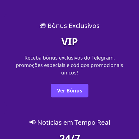
🎁 Bônus Exclusivos
VIP
Receba bônus exclusivos do Telegram,
promoções especiais e códigos promocionais
únicos!
Ver Bônus
📢 Notícias em Tempo Real
24/7