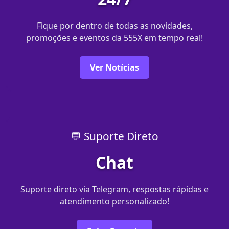
Fique por dentro de todas as novidades,
promoções e eventos da 555X em tempo real!
Ver Notícias
💬 Suporte Direto
Chat
Suporte direto via Telegram, respostas rápidas e
atendimento personalizado!